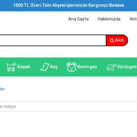
1000 TL Üzeri Tüm Alışverişlerinizde Kargonuz Bedava
Ana Sayfa
Hakkımızda
İlet
ARA
Köpek
Kuş
Kemirgen
Sürüngen
ler