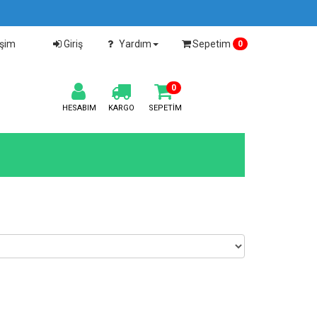
işim
Giriş
Yardım
Sepetim
0
0
HESABIM
KARGO
SEPETIM